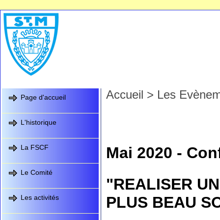
Accueil
>
Les Evènem
Page d'accueil
L'historique
La FSCF
Mai 2020 - Co
Le Comité
"REALISER U
Les activités
PLUS BEAU S