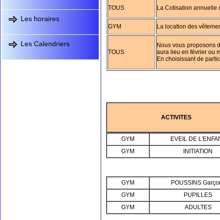
TOUS
La Cotisation annuell
Les horaires
GYM
La location des vêtemen
Les Calendriers
Nous vous proposons d'
TOUS
aura lieu en février ou
En choisissant de partic
ACTIVITES
GYM
EVEIL DE L'ENFA
GYM
INITIATION
GYM
POUSSINS Garço
GYM
PUPILLES
GYM
ADULTES