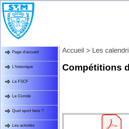
Accueil
>
Les calendri
Page d'accueil
Compétitions de
L'historique
La FSCF
Le Comité
Quel sport faire ?
Les activités